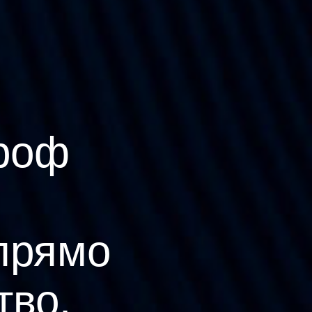
роф
прямо
тво.