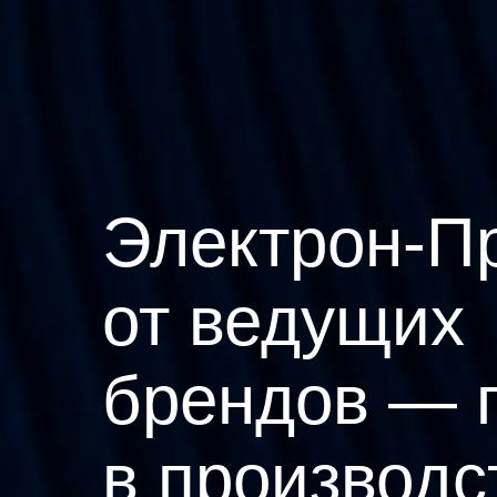
Электрон-П
от ведущих
брендов — 
в производс