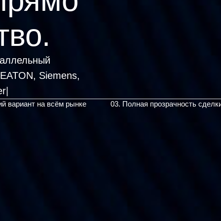
прямо
тво.
раллельный
, EATON, Siemens,
ий вариант на всём рынке
03. Полная прозрачность сделк