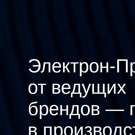
Электрон-П
от ведущих
брендов — 
в производс