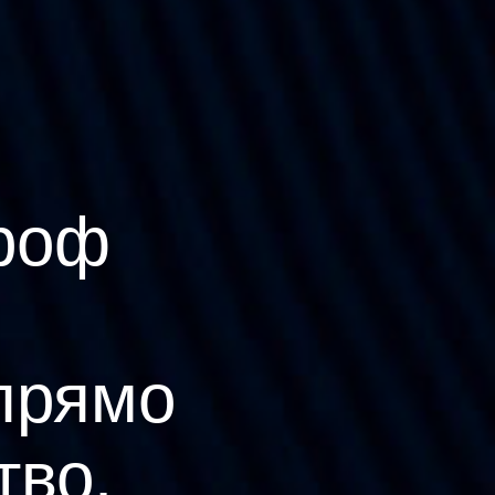
роф
прямо
тво.