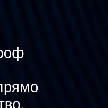
роф
прямо
тво.