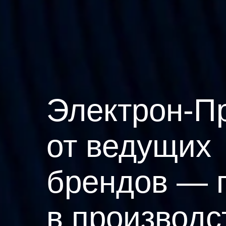
Электрон-П
от ведущих
брендов — 
в производс