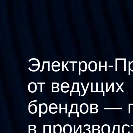
Электрон-П
от ведущих
брендов — 
в производс