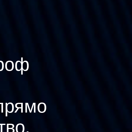
роф
прямо
тво.