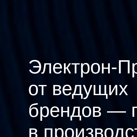
Электрон-П
от ведущих
брендов — 
в производс