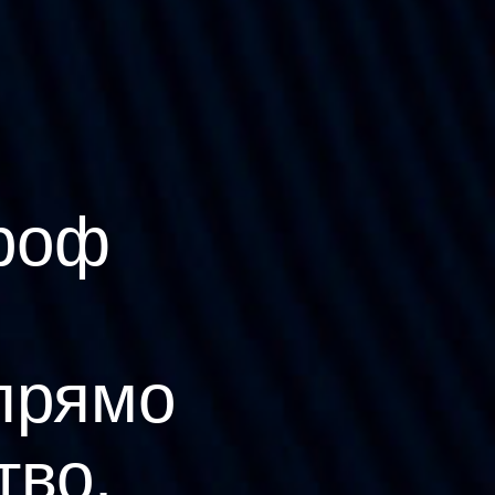
роф
прямо
тво.