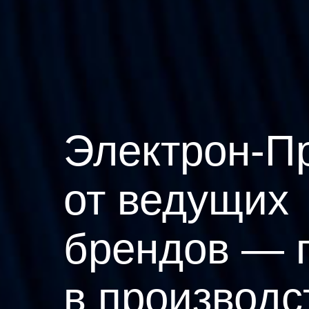
Электрон-П
от ведущих
брендов — 
в производс