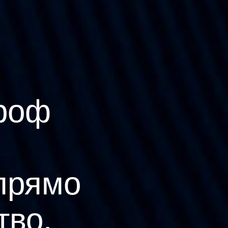
роф
прямо
тво.