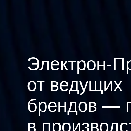
Электрон-П
от ведущих
брендов — 
в производс