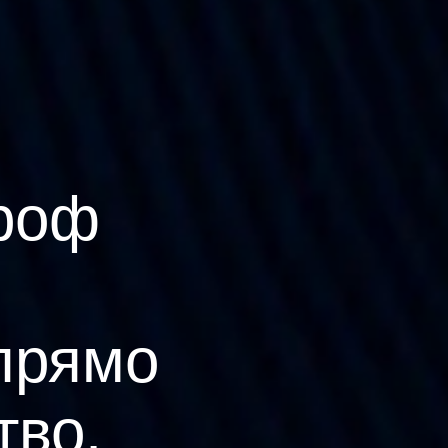
роф
прямо
тво.