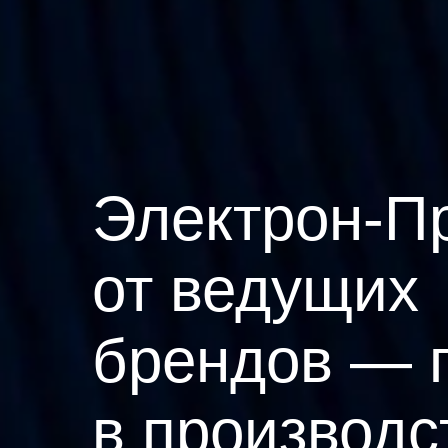
Электрон-П
от ведущих
брендов — 
в производс