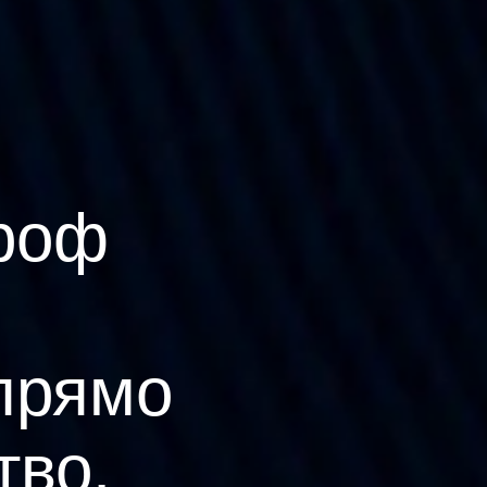
роф
прямо
тво.