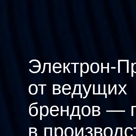
Электрон-П
от ведущих
брендов — 
в производс