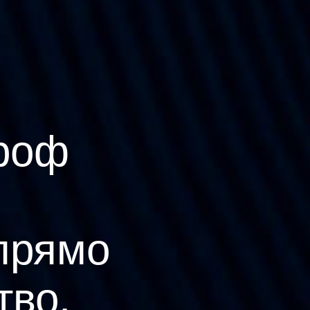
роф
прямо
тво.