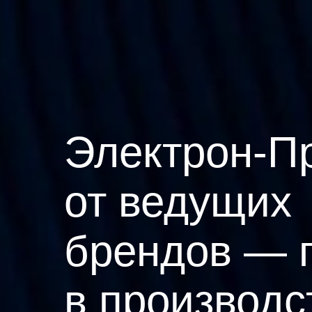
Электрон-П
от ведущих
брендов — 
в производс