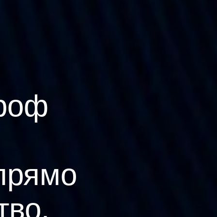
роф
прямо
тво.