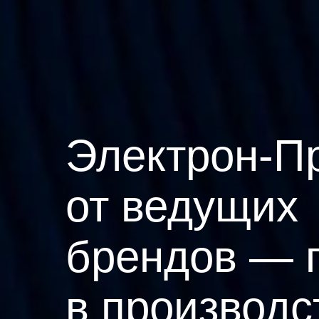
Электрон-П
от ведущих
брендов — 
в производс