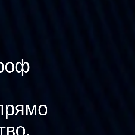
роф
прямо
тво.