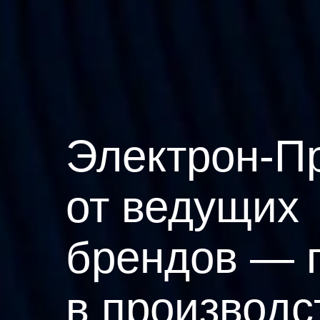
Электрон-П
от ведущих
брендов — 
в производс