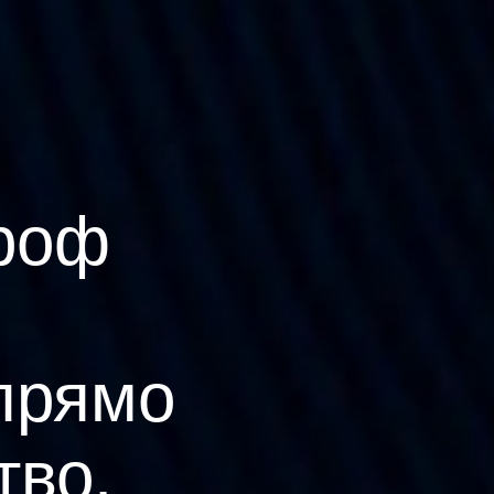
роф
прямо
тво.