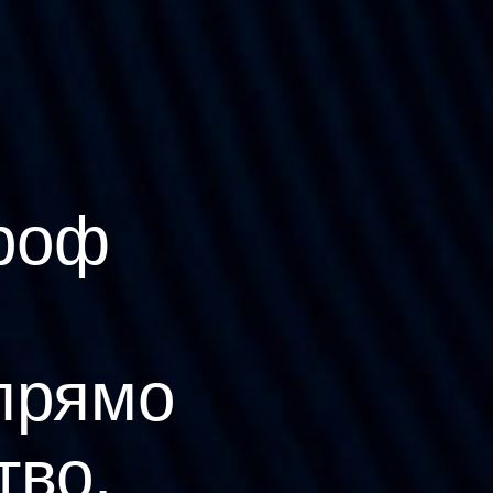
роф
прямо
тво.