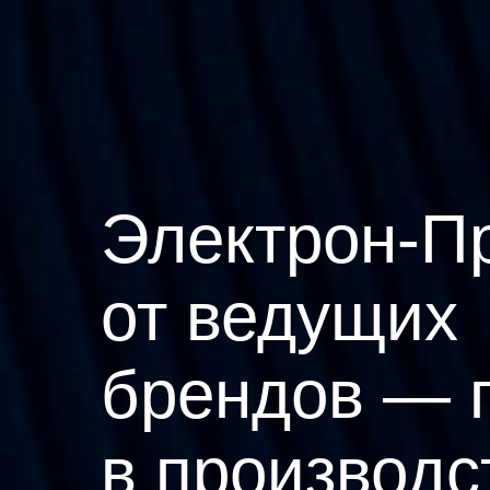
Электрон-П
от ведущих
брендов — 
в производс