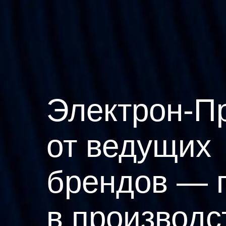
Электрон-П
от ведущих
брендов — 
в производс