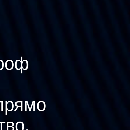
роф
прямо
тво.