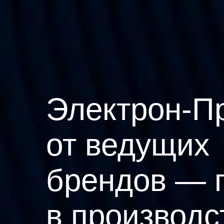
Электрон-П
от ведущих
брендов — 
в производс