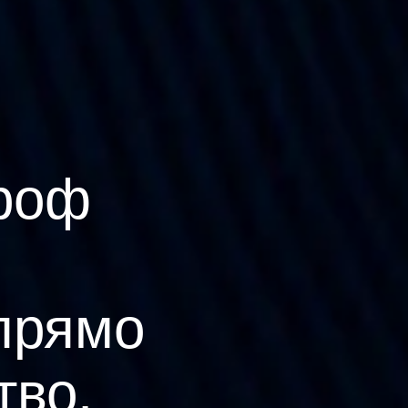
роф
прямо
тво.