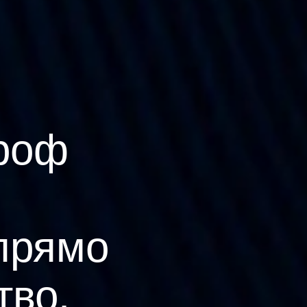
роф
прямо
тво.