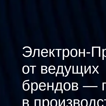
Электрон-П
от ведущих
брендов — 
в производс