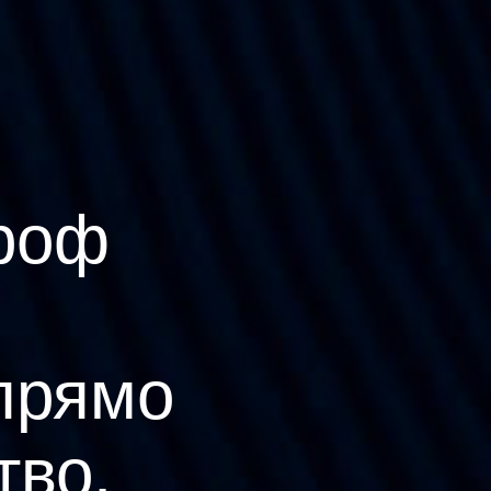
роф
прямо
тво.