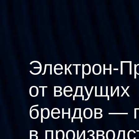
Электрон-П
от ведущих
брендов — 
в производс