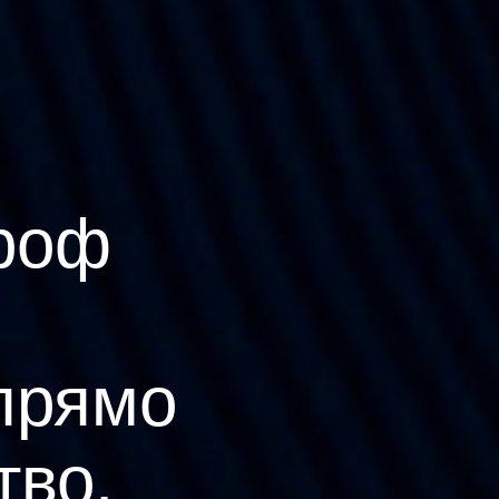
роф
прямо
тво.