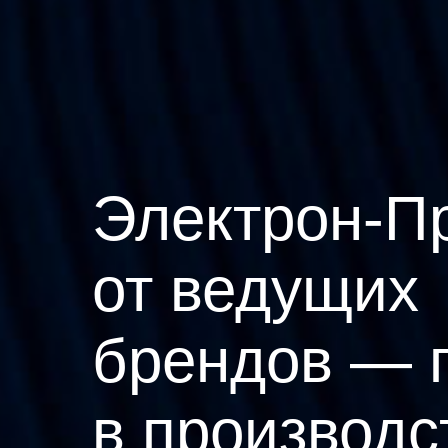
Электрон-П
от ведущих
брендов — 
в производс