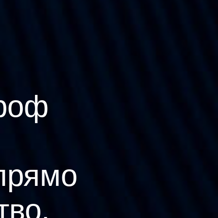
роф
прямо
тво.