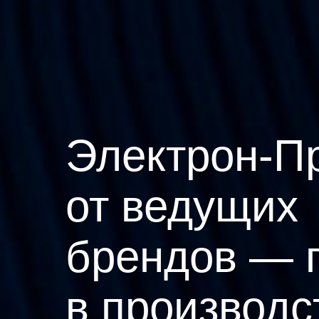
Электрон-П
от ведущих
брендов — 
в производс