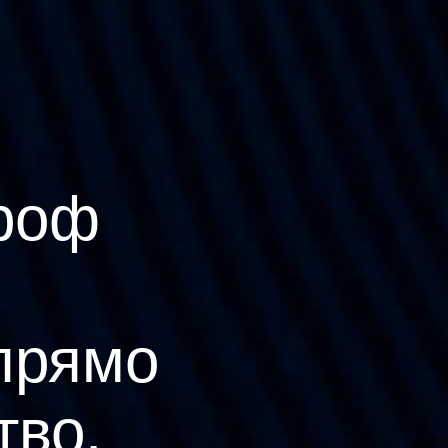
роф
прямо
тво.