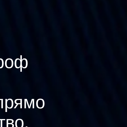
роф
прямо
тво.