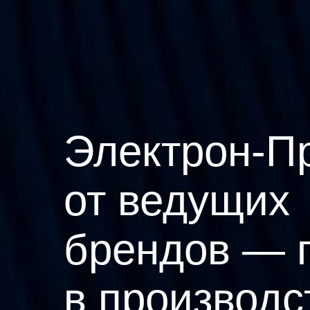
Электрон-П
от ведущих
брендов — 
в производс