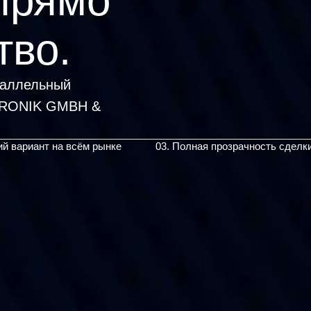
прямо
тво.
раллельный
TRONIK
|
ий вариант на всём рынке
03. Полная прозрачность сделк