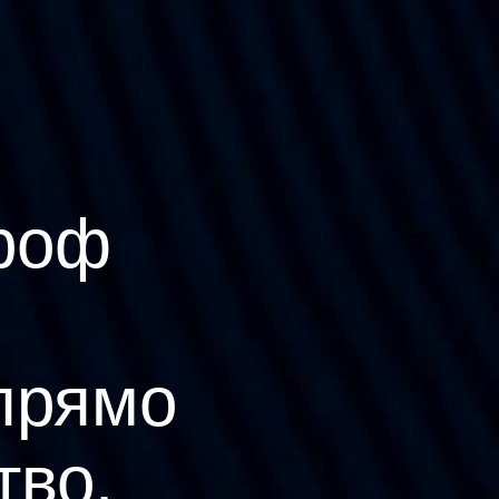
роф
прямо
тво.