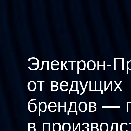
Электрон-П
от ведущих
брендов — 
в производс