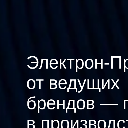
Электрон-П
от ведущих
брендов — 
в производс