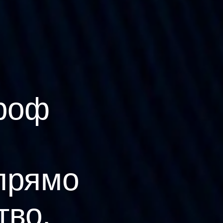
роф
прямо
тво.